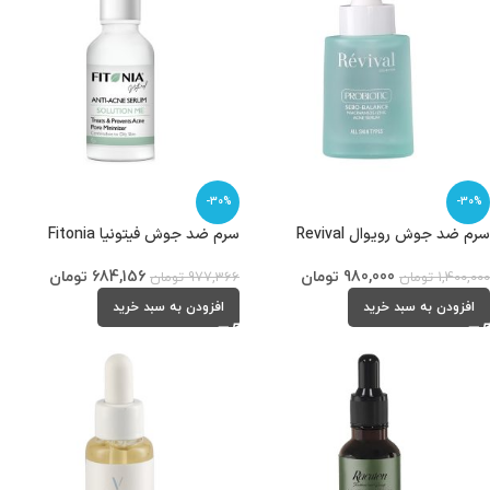
-30%
-30%
سرم ضد جوش رویوال Revival
سرم ضد جوش فیتونیا Fitonia
980,000
تومان
684,156
تومان
1,400,000
تومان
977,366
تومان
افزودن به سبد خرید
افزودن به سبد خرید