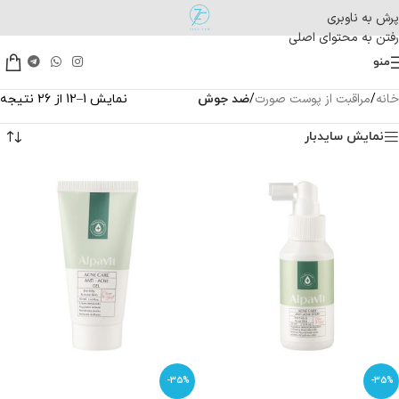
پرش به ناوبری
رفتن به محتوای اصلی
منو
خانه
مراقبت از پوست صورت
/
/
ضد جوش
نمایش 1–12 از 26 نتیجه
نمایش سایدبار
-35%
-35%