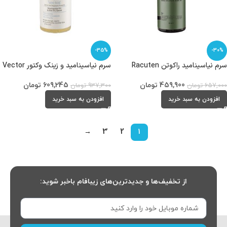
-35%
-30%
سرم نیاسینامید راکوتن Racuten
سرم نیاسینامید و زینک وکتور Vector
459,900
تومان
609,245
تومان
657,000
تومان
937,300
تومان
افزودن به سبد خرید
افزودن به سبد خرید
→
3
2
1
از تخفیف‌ها و جدیدترین‌های زیبافام باخبر شوید: