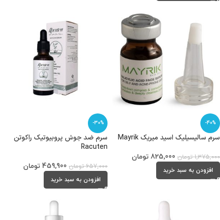
-30%
-40%
سرم سالیسیلیک اسید میریک Mayrik
سرم ضد جوش پروبیوتیک راکوتن
Racuten
825,000
تومان
1,375,000
تومان
459,900
تومان
657,000
تومان
افزودن به سبد خرید
افزودن به سبد خرید