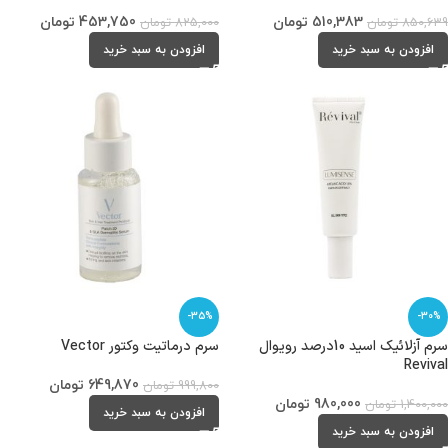
510,383
تومان
453,750
تومان
850,639
تومان
825,000
تومان
افزودن به سبد خرید
افزودن به سبد خرید
-35%
-30%
سرم آزلائیک اسید 10درصد رویوال
سرم درماتیت وکتور Vector
Revival
649,870
تومان
999,800
تومان
980,000
تومان
1,400,000
تومان
افزودن به سبد خرید
افزودن به سبد خرید