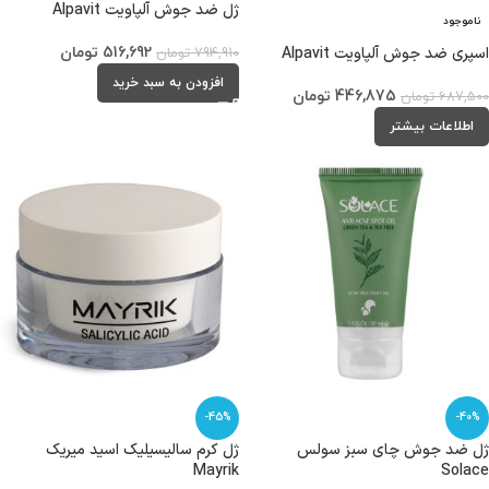
ژل ضد جوش آلپاویت Alpavit
ناموجود
اسپری ضد جوش آلپاویت Alpavit
516,692
تومان
794,910
تومان
افزودن به سبد خرید
446,875
تومان
687,500
تومان
اطلاعات بیشتر
-45%
-40%
ژل ضد جوش چای سبز سولس
ژل کرم سالیسیلیک اسید میریک
Mayrik
Solace