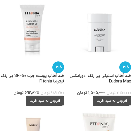
-30%
-30%
ضد آفتاب استیکی بی رنگ ادورامکس
ضد آفتاب پوست چرب SPF50 بی رنگ
Eudora Max
فیتونیا Fitonia
1,505,000
تومان
692,825
تومان
2,150,000
تومان
989,750
تومان
افزودن به سبد خرید
افزودن به سبد خرید