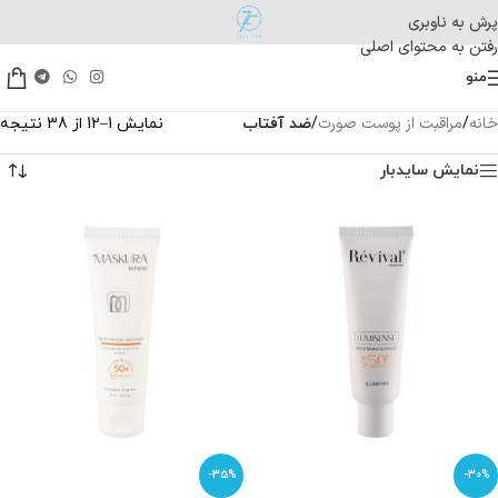
پرش به ناوبری
رفتن به محتوای اصلی
منو
خانه
مراقبت از پوست صورت
/
/
ضد آفتاب
نمایش 1–12 از 38 نتیجه
نمایش سایدبار
-35%
-30%