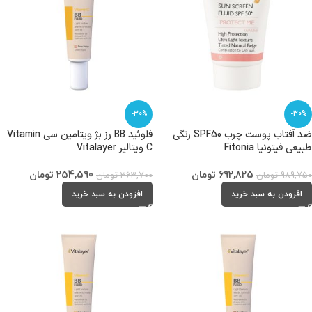
-30%
-30%
ضد آفتاب پوست چرب SPF50 رنگی
فلوئید BB رز بژ ویتامین سی Vitamin
طبیعی فیتونیا Fitonia
C ویتالیر Vitalayer
692,825
تومان
254,590
تومان
989,750
تومان
363,700
تومان
افزودن به سبد خرید
افزودن به سبد خرید