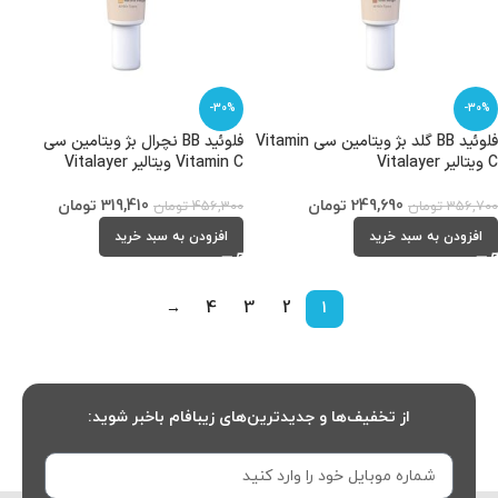
-30%
-30%
فلوئید BB گلد بژ ویتامین سی Vitamin
فلوئید BB نچرال بژ ویتامین سی
C ویتالیر Vitalayer
Vitamin C ویتالیر Vitalayer
249,690
تومان
319,410
تومان
356,700
تومان
456,300
تومان
افزودن به سبد خرید
افزودن به سبد خرید
→
4
3
2
1
از تخفیف‌ها و جدیدترین‌های زیبافام باخبر شوید: