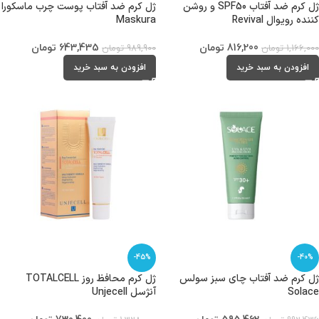
ژل کرم ضد آفتاب SPF50 و روشن
ژل کرم ضد آفتاب پوست چرب ماسکورا
کننده رویوال Revival
Maskura
816,200
تومان
643,435
تومان
1,166,000
تومان
989,900
تومان
افزودن به سبد خرید
افزودن به سبد خرید
-45%
-40%
ژل کرم ضد آفتاب چای سبز سولس
ژل کرم محافظ روز TOTALCELL
Solace
آنژسل Unjecell