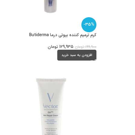
-35%
کرم ترمیم کننده بیوتی درما Butiderma
129,935
تومان
199,900
تومان
افزودن به سبد خرید