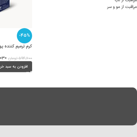
مراقبت از لب
مراقبت از مو و سر
-45%
کرم ترمیم کننده پوست 
030
594,600
تومان
افزودن به سبد خر