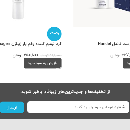
-40%
ناندل Nandel
کرم ترمیم کننده زخم باز ژیناژن Ginagen
327,
تومان
250,800
تومان
418,000
تومان
ید
افزودن به سبد خرید
از تخفیف‌ها و جدیدترین‌های زیبافام باخبر شوید:
ارسال