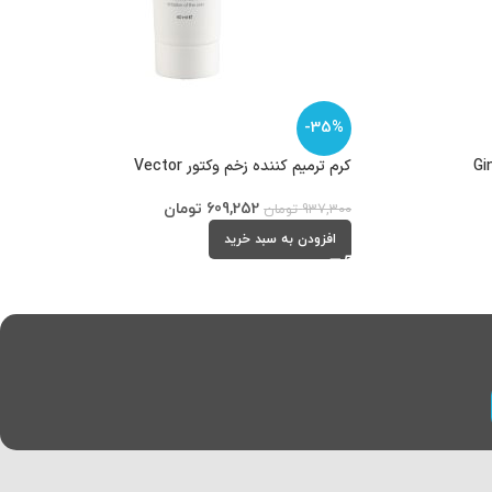
-35%
کرم ترمیم کننده زخم وکتور Vector
609,252
تومان
937,300
تومان
افزودن به سبد خرید