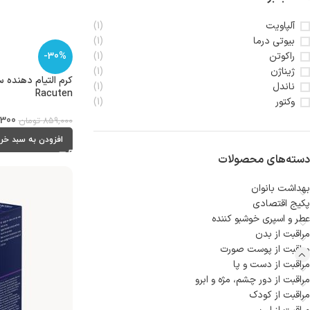
آلپاویت
(1)
بیوتی درما
(1)
راکوتن
-30%
(1)
ژیناژن
(1)
کرم التیام دهنده 
ناندل
(1)
Racuten
وکتور
(1)
,300
859,000
تومان
افزودن به سبد خر
دسته‌های محصولات
بهداشت بانوان
پکیج اقتصادی
عطر و اسپری خوشبو کننده
مراقبت از بدن
مراقبت از پوست صورت
مراقبت از دست و پا
مراقبت از دور چشم، مژه و ابرو
مراقبت از کودک