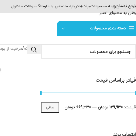
پرش به ناوبری
حه نخست
همه محصولات
برند ها
درباره ما
تماس با ما
وبلاگ
سوالات متداول
رفتن به محتوای اصلی
دسته بندی محصولات
خانه
مراقبت از پ
/
فیلتر براساس قیمت
قيمت:
129,930 تومان
—
669,330 تومان
صافی
انتخاب برند