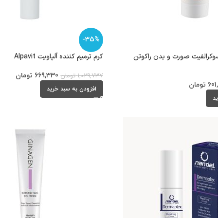
-35%
سوکرالفیت صورت و بدن راکوتن
کرم ترمیم کننده آلپاویت Alpavit
669,330
تومان
1,029,737
تومان
601
تومان
افزودن به سبد خرید
ید