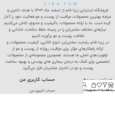
فروشگاه اینترنتی زیبا فام از اسفند ماه ۱۴۰۳ با هدف تامین و
عرضه بهترین محصولات مراقبت از پوست و مو فعالیت خود را آغاز
کرده است. ما با ارائه محصولات باکیفیت و متنوع، تلاش می‌کنیم
نیازهای مختلف مشتریان را در زمینه حفظ سلامت، شادابی و
لطافت پوست و مو برآورده کنیم.
در زیبا فام، رضایت مشتریان، تنوع کالایی، کیفیت محصولات و
ارائه راهکارهای مؤثر برای مراقبت روزانه از پوست و مو از
اولویت‌های اصلی ما هستند. همچنین مجموعه‌ای از محصولات
تخصصی برای کمک به درمان بیماری های پوستی و بهبود سلامت
پوست و مو در اختیار مشتریان قرار می‌گیرد.
دسترسی سریع
حساب کاربری من
روشگاه
فیلترها
لیست علاقه مندی ها
سبد خرید
حساب کاربری من
صفحه نخست
حساب کاربری من
همه محصولات
سفارش های من
درباره ما
علاقه مندی های من
تماس با ما
سبد خرید
سوالات متداول