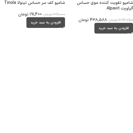
شامپو تقویت کننده موی حساس
شامپو کف سر حساس تینولا Tinola
آلپاویت Alpavit
191,400
تومان
319,000
تومان
438,588
تومان
674,750
تومان
افزودن به سبد خرید
افزودن به سبد خرید