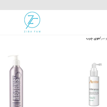
و سر
/
موی چرب