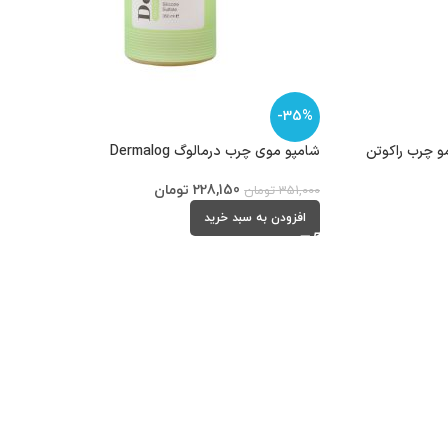
-35%
و چرب راکوتن
شامپو موی چرب درمالوگ Dermalog
228,150
تومان
351,000
تومان
افزودن به سبد خرید