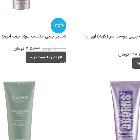
-35%
 چربی پوست سر (گزنه) اووان
شامپو پمپی مناسب موی چرب ابورنز Aborns
715,000
تومان
1,100,000
تومان
208,
تومان
افزودن به سبد خرید
ید