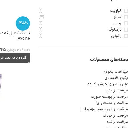
آلپاویت
(1)
ابورنز
(3)
اووان
-45%
(1)
درمالوگ
(1)
تونیک کنترل کننده
راکوتن
(1)
Avoine
725
379,500
تومان
افزودن به سبد خر
دسته‌های محصولات
بهداشت بانوان
پکیج اقتصادی
عطر و اسپری خوشبو کننده
مراقبت از بدن
مراقبت از پوست صورت
مراقبت از دست و پا
مراقبت از دور چشم، مژه و ابرو
مراقبت از کودک
مراقبت از لب