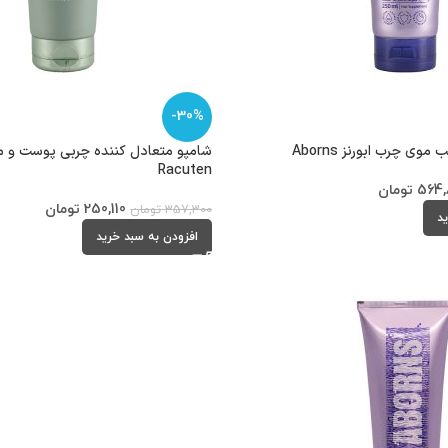
-30%
وی چرب ابورنز Aborns
شامپو متعادل کننده چربی پوست و م
Racuten
564,
تومان
250,110
تومان
357,300
تومان
ید
افزودن به سبد خرید