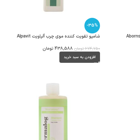
-35%
شامپو تقویت کننده موی چرب آلپاویت Alpavit
438,588
تومان
674,750
تومان
افزودن به سبد خرید