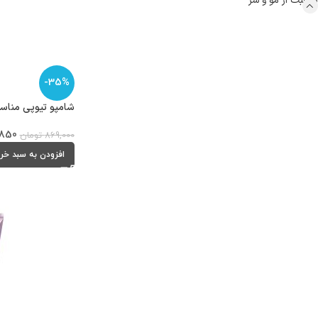
مراقبت از مو و سر
-35%
شامپو تیوپی مناسب م
850
869,000
تومان
افزودن به سبد خر