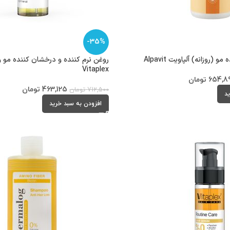
-35%
(روزانه) آلپاویت Alpavit
روغن نرم کننده و درخشان کننده مو 
Vitaplex
654,8
تومان
463,125
تومان
712,500
تومان
ید
افزودن به سبد خرید