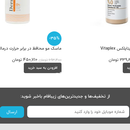
-35%
س Vitaplex
ماسک مو محافظ در برابر حرارت درمالوگ alog
339,
تومان
450,710
تومان
693,400
تومان
ید
افزودن به سبد خرید
از تخفیف‌ها و جدیدترین‌های زیبافام باخبر شوید:
ارسال