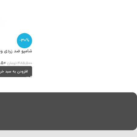
-30%
شامپو ضد زردی ویتاپلک
850
485,500
تومان
افزودن به سبد خر