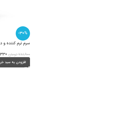
-30%
سرم نرم کننده و درخش
,330
781,900
تومان
افزودن به سبد خر