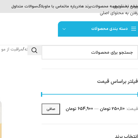
پرش به ناوبری
حه نخست
همه محصولات
برند ها
درباره ما
تماس با ما
وبلاگ
سوالات متداول
رفتن به محتوای اصلی
دسته بندی محصولات
خانه
مراقبت از مو 
/
فیلتر براساس قیمت
قيمت:
250,110 تومان
—
654,900 تومان
صافی
انتخاب برند