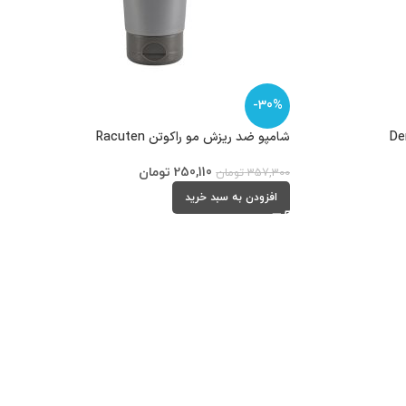
-30%
شامپو ضد ریزش مو راکوتن Racuten
250,110
تومان
357,300
تومان
افزودن به سبد خرید