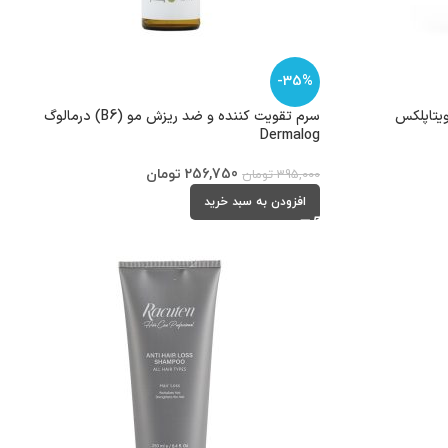
-35%
ویتاپلکس
سرم تقویت کننده و ضد ریزش مو (B6) درمالوگ
Dermalog
256,750
تومان
395,000
تومان
افزودن به سبد خرید