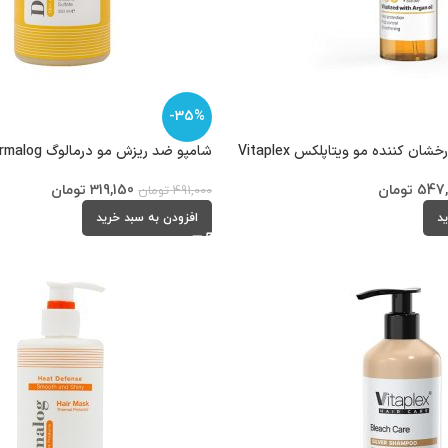
-35%
ان کننده مو ویتاپلکس Vitaplex
شامپو ضد ریزش مو درمالوگ Dermalog
547
تومان
319,150
تومان
491,000
تومان
ید
افزودن به سبد خرید