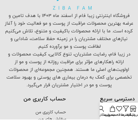
فروشگاه اینترنتی زیبا فام از اسفند ماه ۱۴۰۳ با هدف تامین و
عرضه بهترین محصولات مراقبت از پوست و مو فعالیت خود را آغاز
کرده است. ما با ارائه محصولات باکیفیت و متنوع، تلاش می‌کنیم
نیازهای مختلف مشتریان را در زمینه حفظ سلامت، شادابی و
لطافت پوست و مو برآورده کنیم.
در زیبا فام، رضایت مشتریان، تنوع کالایی، کیفیت محصولات و
ارائه راهکارهای مؤثر برای مراقبت روزانه از پوست و مو از
اولویت‌های اصلی ما هستند. همچنین مجموعه‌ای از محصولات
تخصصی برای کمک به درمان بیماری های پوستی و بهبود سلامت
پوست و مو در اختیار مشتریان قرار می‌گیرد.
دسترسی سریع
حساب کاربری من
صفحه نخست
حساب کاربری من
روشگاه
فیلترها
لیست علاقه مندی ها
سبد خرید
حساب کاربری من
همه محصولات
سفارش های من
درباره ما
علاقه مندی های من
تماس با ما
سبد خرید