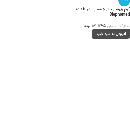
-35%
کرم زیرساز دور چشم پرایمر بلفامد
Blephamed
181,545
تومان
279,300
تومان
افزودن به سبد خرید