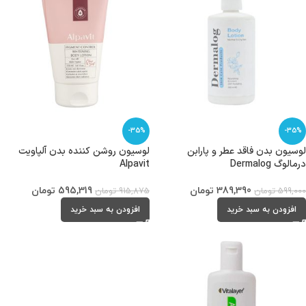
-35%
-35%
لوسیون بدن فاقد عطر و پارابن
لوسیون روشن کننده بدن آلپاویت
درمالوگ Dermalog
Alpavit
389,390
تومان
595,319
تومان
599,000
تومان
915,875
تومان
افزودن به سبد خرید
افزودن به سبد خرید