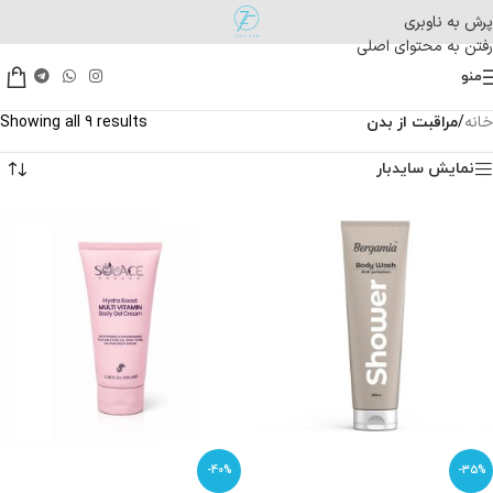
پرش به ناوبری
رفتن به محتوای اصلی
منو
خانه
/
مراقبت از بدن
Showing all 9 results
نمایش سایدبار
-40%
-35%